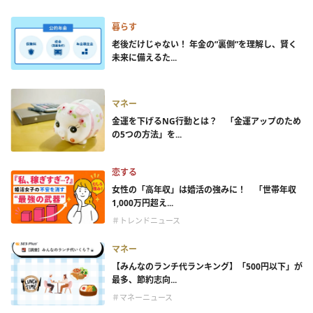
暮らす
老後だけじゃない！ 年金の”裏側”を理解し、賢く
未来に備えるた...
マネー
金運を下げるNG行動とは？ 「金運アップのため
の5つの方法」を...
恋する
女性の「高年収」は婚活の強みに！ 「世帯年収
1,000万円超え...
＃トレンドニュース
マネー
【みんなのランチ代ランキング】「500円以下」が
最多、節約志向...
＃マネーニュース