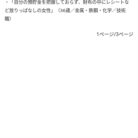
・「自分の預貯金を把握しておらず、財布の中にレシートな
ど放りっぱなしの女性」（36歳／金属・鉄鋼・化学／技術
職）
1ページ/3ページ