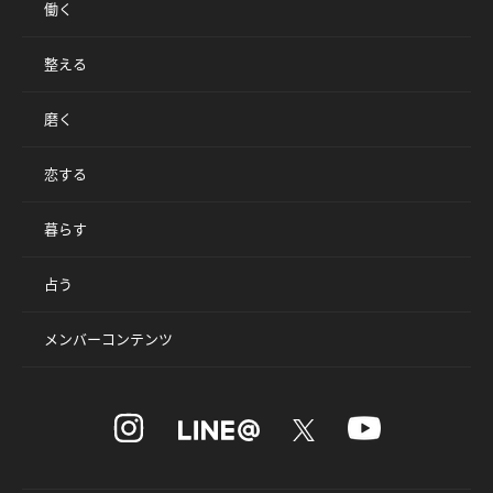
働く
整える
磨く
恋する
暮らす
占う
メンバーコンテンツ