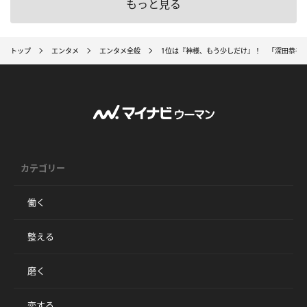
もっと見る
トップ
エンタメ
エンタメ全般
1位は『神様、もう少しだけ』！ 「深田恭子
カテゴリー
働く
整える
磨く
恋する