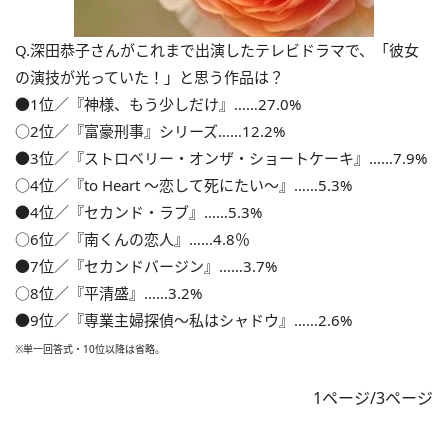
Q.深田恭子さんがこれまで出演したテレビドラマで、「彼女
の演技が光っていた！」と思う作品は？
●1位／『神様、もう少しだけ』……27.0%
○2位／『富豪刑事』シリーズ……12.2%
●3位／『ストロベリー・オンザ・ショートケーキ』……7.9%
○4位／『to Heart 〜恋して死にたい〜』……5.3%
●4位／『セカンド・ラブ』……5.3%
○6位／『南くんの恋人』……4.8％
●7位／『セカンドバージン』……3.7%
○8位／『平清盛』……3.2%
●9位／『専業主婦探偵〜私はシャドウ』……2.6%
※単一回答式・10位以降は省略。
1ページ/3ページ