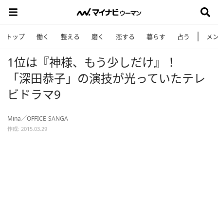
トップ
働く
整える
磨く
恋する
暮らす
占う
メ
1位は『神様、もう少しだけ』！
「深田恭子」の演技が光っていたテレ
ビドラマ9
Mina／OFFICE-SANGA
作成: 2015.03.29