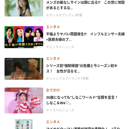
メンズの脈なしサインは顔に出る!? この世に地獄
があるとするな...
＃ガールオアレディ3考察
エンタメ
不倫よりヤバい問題発生!? インフルエンサー夫婦
×医師夫婦のブ...
＃エンタメニュース
エンタメ
シリーズ初“強制帰国”の危機と今シーズン初キ
ス！ 女性が沼るモ...
＃シャッフルアイランド7考察
おでかけ
30歳になっても“しなこワールド”全開を宣言！
しなこ＆We♡...
＃トラベルニュース
エンタメ