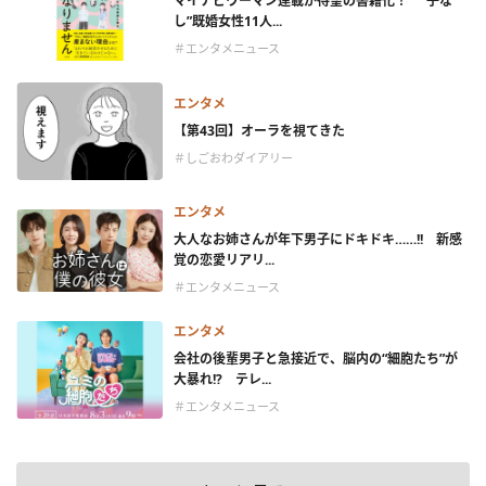
マイナビウーマン連載が待望の書籍化！ “子な
し”既婚女性11人...
＃エンタメニュース
エンタメ
【第43回】オーラを視てきた
＃しごおわダイアリー
エンタメ
大人なお姉さんが年下男子にドキドキ……!! 新感
覚の恋愛リアリ...
＃エンタメニュース
エンタメ
会社の後輩男子と急接近で、脳内の“細胞たち”が
大暴れ!? テレ...
＃エンタメニュース