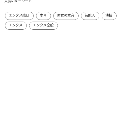
人気のキーワード
エンタメ総研
本音
男女の本音
芸能人
演技
エンタメ
エンタメ全般