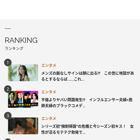
RANKING
ランキング
エンタメ
メンズの脈なしサインは顔に出る!? この世に地獄があ
るとするならば……これ...
エンタメ
不倫よりヤバい問題発生!? インフルエンサー夫婦×医
師夫婦のブラックコメデ...
エンタメ
シリーズ初“強制帰国”の危機と今シーズン初キス！ 女
性が沼るモテテク勃発で...