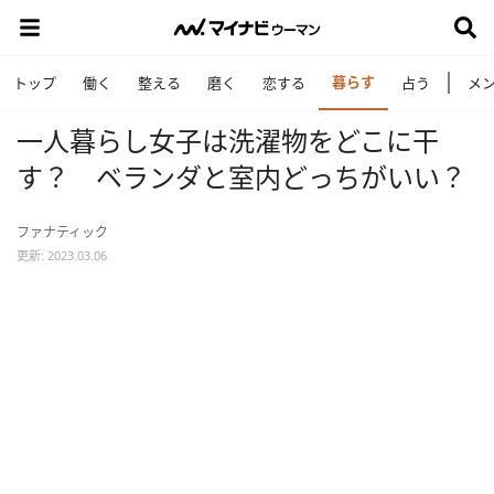
暮らす
トップ
働く
整える
磨く
恋する
占う
メ
一人暮らし女子は洗濯物をどこに干
す？ ベランダと室内どっちがいい？
ファナティック
更新: 2023.03.06