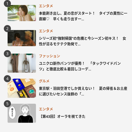
エンタメ
本能剥き出し、夏の恋がスタート！ タイプの異性に一
直線♡ 早くも走り出す一...
エンタメ
シリーズ初“強制帰国”の危機と今シーズン初キス！ 女
性が沼るモテテク勃発で...
ファッション
ユニクロ新作パンツが優秀！ 「タックワイドパン
ツ」と徹底比較＆着回しコーデ...
グルメ
東京駅・羽田空港でしか買えない！ 夏の帰省＆お土産
に選びたいセンス抜群の「...
エンタメ
【第43回】オーラを視てきた