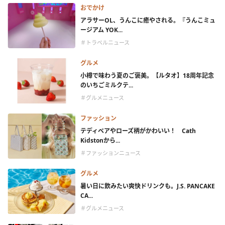
おでかけ
アラサーOL、うんこに癒やされる。『うんこミュ
ージアム YOK...
＃トラベルニュース
グルメ
小樽で味わう夏のご褒美。【ルタオ】18周年記念
のいちごミルクテ...
＃グルメニュース
ファッション
テディベアやローズ柄がかわいい！ Cath
Kidstonから...
＃ファッションニュース
グルメ
暑い日に飲みたい爽快ドリンクも。J.S. PANCAKE
CA...
＃グルメニュース