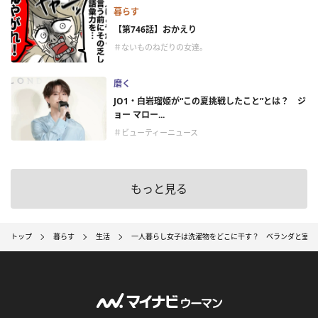
暮らす
【第746話】おかえり
＃ないものねだりの女達。
磨く
JO1・白岩瑠姫が“この夏挑戦したこと”とは？ ジ
ョー マロー...
＃ビューティーニュース
もっと見る
トップ
暮らす
生活
一人暮らし女子は洗濯物をどこに干す？ ベランダと室内