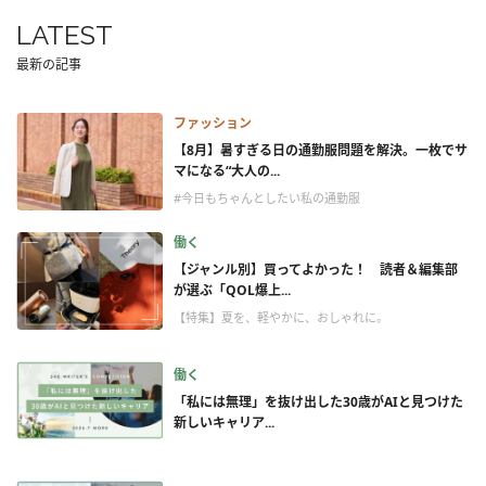
LATEST
最新の記事
ファッション
【8月】暑すぎる日の通勤服問題を解決。一枚でサ
マになる“大人の...
#今日もちゃんとしたい私の通勤服
働く
【ジャンル別】買ってよかった！ 読者＆編集部
が選ぶ「QOL爆上...
【特集】夏を、軽やかに、おしゃれに。
働く
「私には無理」を抜け出した30歳がAIと見つけた
新しいキャリア...