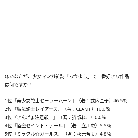
Q.あなたが、少女マンガ雑誌「なかよし」で一番好きな作品
は何ですか？
1位『美少女戦士セーラームーン』（著：武内直子）46.5％
2位『魔法騎士レイアース』（著：CLAMP）10.0％
3位『きんぎょ注意報！』（著：猫部ねこ）6.6％
4位『怪盗セイント・テール』（著：立川恵）5.5％
5位『ミラクル☆ガールズ』（著：秋元奈美）4.8％