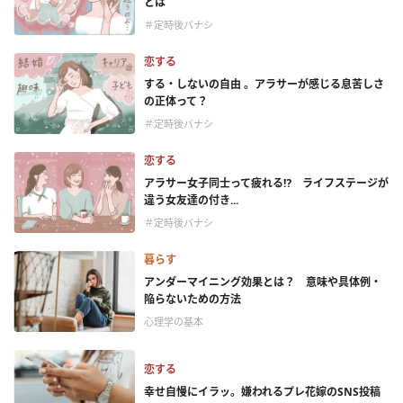
とは
＃定時後バナシ
恋する
する・しないの自由 。アラサーが感じる息苦しさ
の正体って？
＃定時後バナシ
恋する
アラサー女子同士って疲れる⁉ ライフステージが
違う女友達の付き...
＃定時後バナシ
暮らす
アンダーマイニング効果とは？ 意味や具体例・
陥らないための方法
心理学の基本
恋する
幸せ自慢にイラッ。嫌われるプレ花嫁のSNS投稿