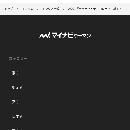
トップ
エンタメ
エンタメ全般
2位は「チャーリとチョコレート工場」！ 1
カテゴリー
働く
整える
磨く
恋する