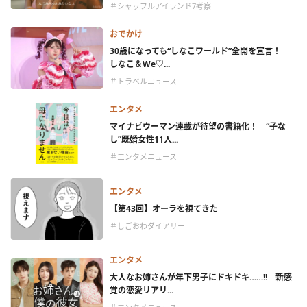
＃シャッフルアイランド7考察
おでかけ
30歳になっても“しなこワールド”全開を宣言！
しなこ＆We♡...
＃トラベルニュース
エンタメ
マイナビウーマン連載が待望の書籍化！ “子な
し”既婚女性11人...
＃エンタメニュース
エンタメ
【第43回】オーラを視てきた
＃しごおわダイアリー
エンタメ
大人なお姉さんが年下男子にドキドキ……!! 新感
覚の恋愛リアリ...