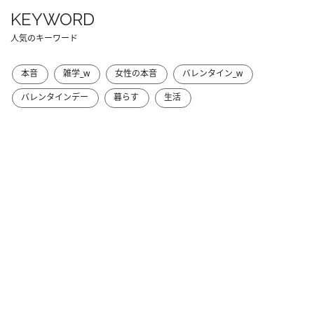
KEYWORD
人気のキーワード
本音
雑学_w
女性の本音
バレンタイン_w
バレンタインデー
暮らす
生活