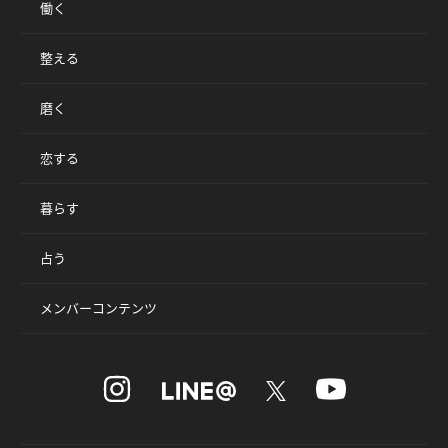
働く
整える
磨く
恋する
暮らす
占う
メンバーコンテンツ