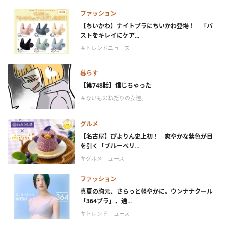
ファッション
【ちいかわ】ナイトブラにちいかわ登場！ 「バ
ストをキレイにケア...
＃トレンドニュース
暮らす
【第748話】信じちゃった
＃ないものねだりの女達。
グルメ
【名古屋】ぴよりん史上初！ 爽やかな紫色が目
を引く「ブルーベリ...
＃グルメニュース
ファッション
真夏の胸元、さらっと軽やかに。ウンナナクール
「364ブラ」、通...
＃トレンドニュース