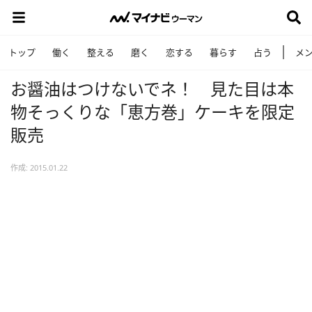
トップ
働く
整える
磨く
恋する
暮らす
占う
メ
お醤油はつけないでネ！ 見た目は本
物そっくりな「恵方巻」ケーキを限定
販売
作成: 2015.01.22