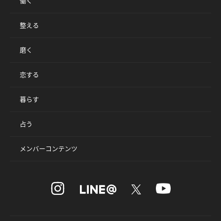
働く
整える
磨く
恋する
暮らす
占う
メンバーコンテンツ