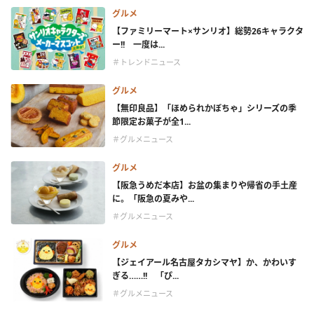
グルメ
【ファミリーマート×サンリオ】総勢26キャラクタ
ー!! 一度は...
＃トレンドニュース
グルメ
【無印良品】「ほめられかぼちゃ」シリーズの季
節限定お菓子が全1...
＃グルメニュース
グルメ
【阪急うめだ本店】お盆の集まりや帰省の手土産
に。「阪急の夏みや...
＃グルメニュース
グルメ
【ジェイアール名古屋タカシマヤ】か、かわいす
ぎる……!! 「ぴ...
＃グルメニュース