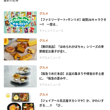
最新の記事
グルメ
【ファミリーマート×サンリオ】総勢26キャラクタ
ー!! 一度は...
＃トレンドニュース
グルメ
【無印良品】「ほめられかぼちゃ」シリーズの季
節限定お菓子が全1...
＃グルメニュース
グルメ
【阪急うめだ本店】お盆の集まりや帰省の手土産
に。「阪急の夏みや...
＃グルメニュース
グルメ
【ジェイアール名古屋タカシマヤ】か、かわいす
ぎる……!! 「ぴ...