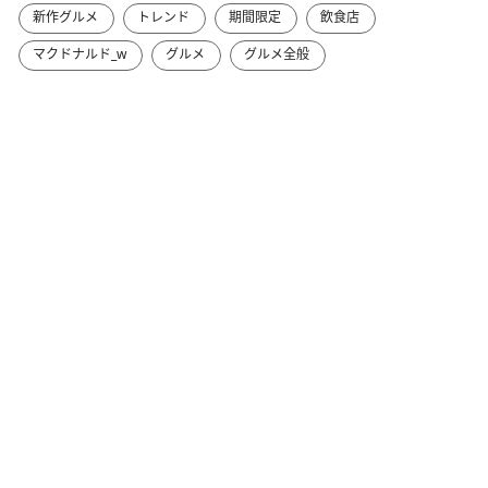
新作グルメ
トレンド
期間限定
飲食店
マクドナルド_w
グルメ
グルメ全般