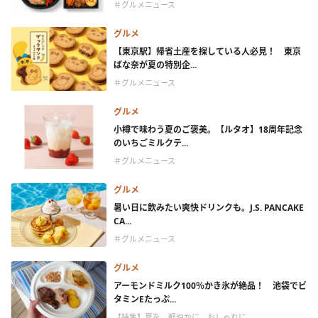
＃グルメニュース
グルメ
【東京駅】帰省土産を探している人必見！ 東京
ばな奈が夏の特別企...
＃グルメニュース
グルメ
小樽で味わう夏のご褒美。【ルタオ】18周年記念
のいちごミルクテ...
＃グルメニュース
グルメ
暑い日に飲みたい爽快ドリンクも。J.S. PANCAKE
CA...
＃グルメニュース
グルメ
アーモンドミルク100％かき氷が絶品！ 池袋でビ
タミンEたっぷ...
【特集】夏を、軽やかに、おしゃれに。