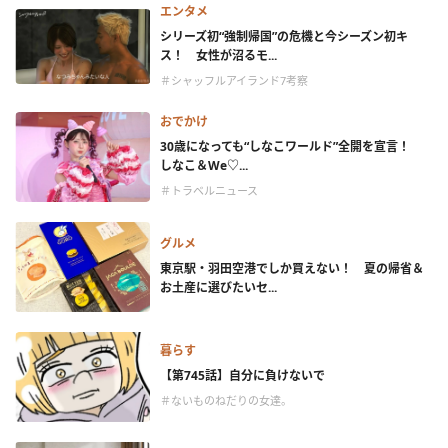
エンタメ
シリーズ初“強制帰国”の危機と今シーズン初キ
ス！ 女性が沼るモ...
＃シャッフルアイランド7考察
おでかけ
30歳になっても“しなこワールド”全開を宣言！
しなこ＆We♡...
＃トラベルニュース
グルメ
東京駅・羽田空港でしか買えない！ 夏の帰省＆
お土産に選びたいセ...
暮らす
【第745話】自分に負けないで
＃ないものねだりの女達。