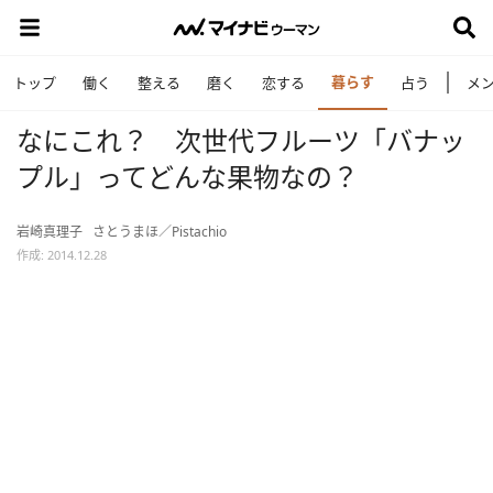
暮らす
トップ
働く
整える
磨く
恋する
占う
メ
なにこれ？ 次世代フルーツ「バナッ
プル」ってどんな果物なの？
岩崎真理子
さとうまほ／Pistachio
作成: 2014.12.28