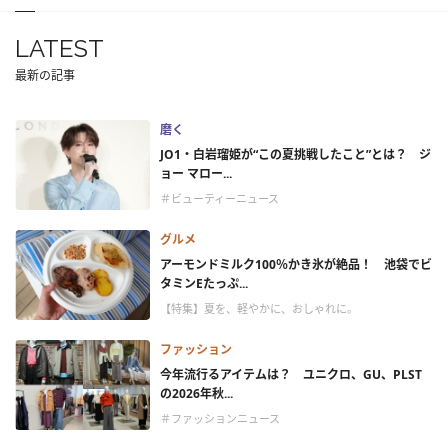
LATEST
最新の記事
磨く
JO1・白岩瑠姫が“この夏挑戦したこと”とは？ ジ
ョー マロー...
＃ビューティーニュース
グルメ
アーモンドミルク100％かき氷が絶品！ 池袋でビ
タミンEたっぷ...
【特集】夏を、軽やかに、おしゃれに。
ファッション
今年流行るアイテムは？ ユニクロ、GU、PLST
の2026年秋...
＃ファッションニュース