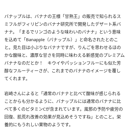
バナップルは、バナナの王様「甘熟王」の販売で知られるス
ミフルがフィリピンのバナナ研究所で開発したデザート系バ
ナナ。「まるでリンゴのような味わいのバナナ」という意味
を込めて「Banapple（バナップル）」と命名されたとのこ
と。見た目は小ぶりなバナナですが、りんごを思わせるほの
かな酸味と、濃厚な甘さを同時に味わえる新感覚のプレミアム
バナナなのだとか！ キウイやパッションフルーにも似た芳
醇なフルーティーさが、これまでのバナナのイメージを覆し
てくれます。
岩崎さんによると「通常のバナナと比べて酸味が感じられる
ことからも分かるように、バナップルには通常のバナナに比
べて多くのビタミンCが含まれています。風邪の予防や疲労の
回復、肌荒れ改善の効果が見込めそうですね」とのこと。栄
養的にもうれしい果物のようです。