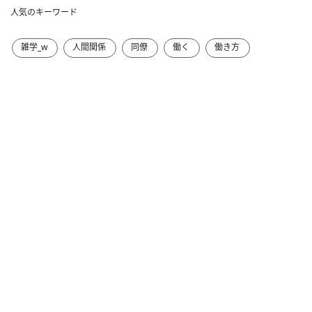
人気のキーワード
雑学_w
人間関係
同僚
働く
働き方