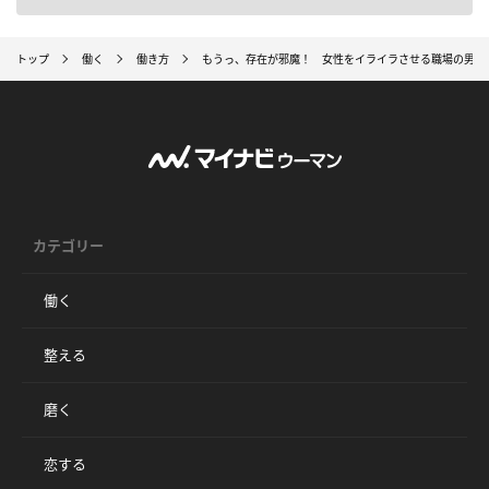
トップ
働く
働き方
もうっ、存在が邪魔！ 女性をイライラさせる職場の男性
カテゴリー
働く
整える
磨く
恋する