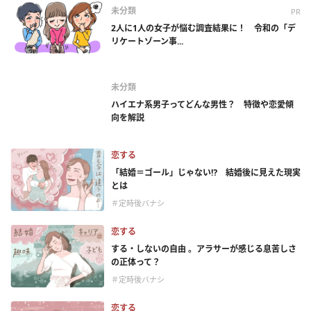
未分類
PR
2人に1人の女子が悩む調査結果に！ 令和の「デ
リケートゾーン事...
未分類
ハイエナ系男子ってどんな男性？ 特徴や恋愛傾
向を解説
恋する
「結婚＝ゴール」じゃない⁉ 結婚後に見えた現実
とは
＃定時後バナシ
恋する
する・しないの自由 。アラサーが感じる息苦しさ
の正体って？
＃定時後バナシ
恋する