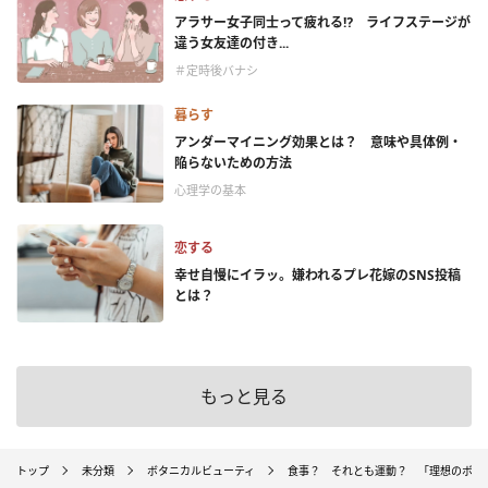
アラサー女子同士って疲れる⁉ ライフステージが
違う女友達の付き...
＃定時後バナシ
暮らす
アンダーマイニング効果とは？ 意味や具体例・
陥らないための方法
心理学の基本
恋する
幸せ自慢にイラッ。嫌われるプレ花嫁のSNS投稿
とは？
もっと見る
トップ
未分類
ボタニカルビューティ
食事？ それとも運動？ 「理想のボデ