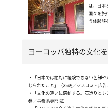
は、日本
国々を旅
う体験談
ヨーロッパ独特の文化を
・「日本では絶対に経験できない色鮮や
じられたこと」（25歳／マスコミ・広告
・「文化の違いに感動する。石造りとレ
券／事務系専門職）