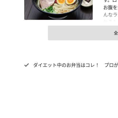
す。ロ
お腹を
んなラ
れぞれ
メンの
全
ーメン
第3位
【男性
そラー
ダイエット中のお弁当はコレ！ プロが
19.
いきや
が目立
た。 
ーメン
ている
性／医