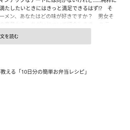
マンチックなデートには向かないけれど……純粋に
満たしたいときにはきっと満足できるはず!? そ
ーメン、あなたはどの味が好きですか？ 男女そ
の意見から、ちがいについて紹介します。 Q.ラー
味で一番好きなのはどれ？ 【女性】第1位「塩ラ
文を読む
」……25.0％第2位「とんこつラーメン」……24.3％
「しょうゆラーメン」……23.7％※4位以下省略
】第1位「とんこつラーメン」……31.0％第2位「み
メン」……28.0％第3位「しょうゆラーメン」……
教える「10日分の簡単お弁当レシピ」
0％※4位以下省略 定番の「しょうゆ」が第1位かと思
、男女共に第3位！ 男女それぞれの意見のちがい
つ、1位と2位について詳しい意見を聞いてみまし
＜女性が好きなラーメンの味は？＞ ■第1位「塩ラ
」 ・「味がしっかりしているけど、あっさりもし
から。赤穂の塩ラーメンが大好きです」（30歳女
療・福祉／事務系専門職）・「あっさりしつつし