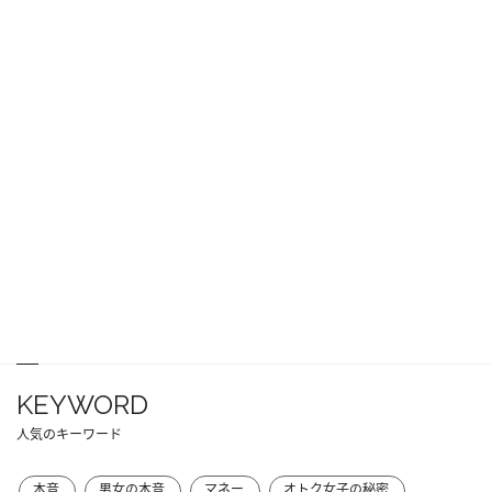
KEYWORD
人気のキーワード
本音
男女の本音
マネー
オトク女子の秘密