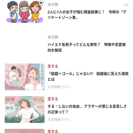
未分類
PR
2人に1人の女子が悩む調査結果に！ 令和の「デ
リケートゾーン事...
未分類
ハイエナ系男子ってどんな男性？ 特徴や恋愛傾
向を解説
恋する
「結婚＝ゴール」じゃない⁉ 結婚後に見えた現実
とは
＃定時後バナシ
恋する
する・しないの自由 。アラサーが感じる息苦しさ
の正体って？
＃定時後バナシ
恋する