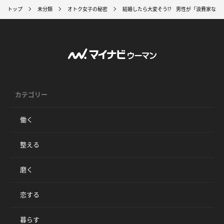
トップ
未分類
オトク女子の秘密
結婚したら大変そう!? 男性が「浪費家なの
カテゴリー
働く
整える
磨く
恋する
暮らす