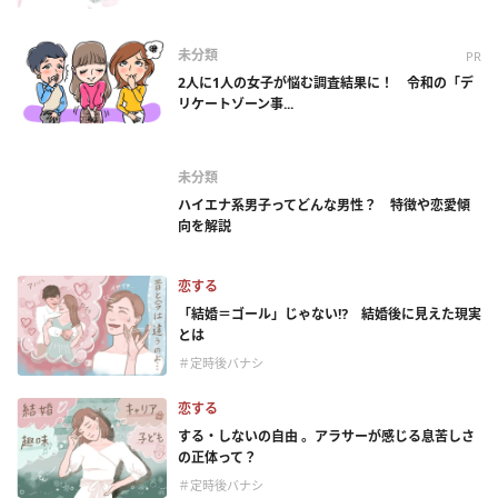
未分類
PR
2人に1人の女子が悩む調査結果に！ 令和の「デ
リケートゾーン事...
未分類
ハイエナ系男子ってどんな男性？ 特徴や恋愛傾
向を解説
恋する
「結婚＝ゴール」じゃない⁉ 結婚後に見えた現実
とは
＃定時後バナシ
恋する
する・しないの自由 。アラサーが感じる息苦しさ
の正体って？
＃定時後バナシ