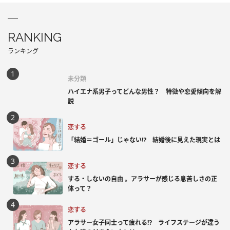
RANKING
ランキング
未分類
ハイエナ系男子ってどんな男性？ 特徴や恋愛傾向を解
説
恋する
「結婚＝ゴール」じゃない⁉ 結婚後に見えた現実とは
恋する
する・しないの自由 。アラサーが感じる息苦しさの正
体って？
恋する
アラサー女子同士って疲れる⁉ ライフステージが違う