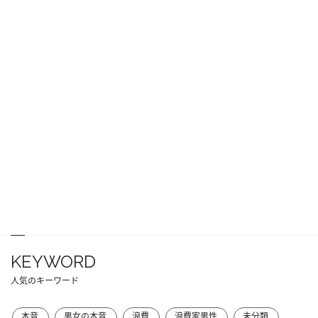
KEYWORD
人気のキーワード
本音
男女の本音
浪費
浪費家男性
未分類