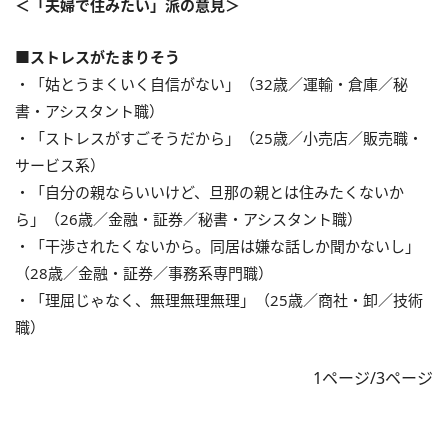
＜「夫婦で住みたい」派の意見＞
■ストレスがたまりそう
・「姑とうまくいく自信がない」（32歳／運輸・倉庫／秘
書・アシスタント職）
・「ストレスがすごそうだから」（25歳／小売店／販売職・
サービス系）
・「自分の親ならいいけど、旦那の親とは住みたくないか
ら」（26歳／金融・証券／秘書・アシスタント職）
・「干渉されたくないから。同居は嫌な話しか聞かないし」
（28歳／金融・証券／事務系専門職）
・「理屈じゃなく、無理無理無理」（25歳／商社・卸／技術
職）
1ページ/3ページ