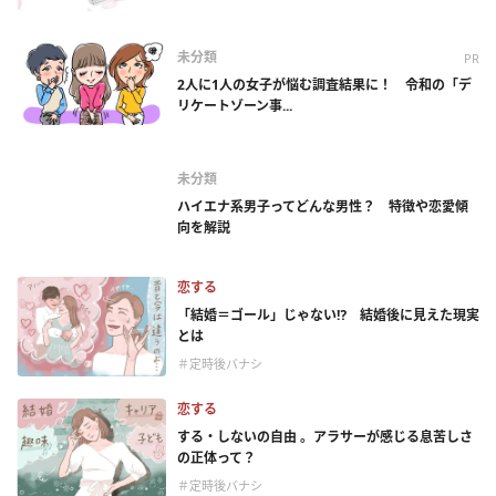
未分類
PR
2人に1人の女子が悩む調査結果に！ 令和の「デ
リケートゾーン事...
未分類
ハイエナ系男子ってどんな男性？ 特徴や恋愛傾
向を解説
恋する
「結婚＝ゴール」じゃない⁉ 結婚後に見えた現実
とは
＃定時後バナシ
恋する
する・しないの自由 。アラサーが感じる息苦しさ
の正体って？
＃定時後バナシ