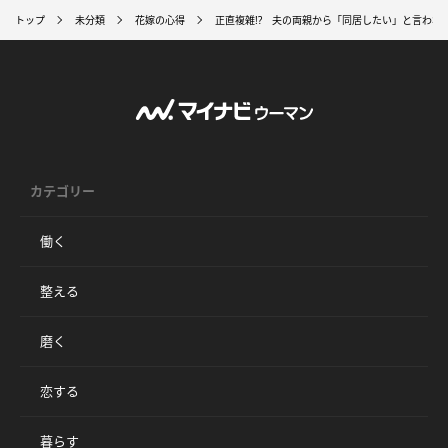
トップ
未分類
花嫁の心得
正直複雑!? 夫の両親から「同居したい」と言われ
カテゴリー
働く
整える
磨く
恋する
暮らす