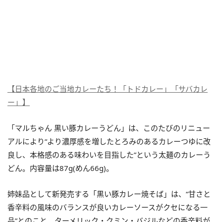
【日本各地のご当地カレーたち！「トドカレー」「サバカレ
ー」】
「マルちゃん 黒い豚カレーうどん」は、このたびのリニュー
アルにより“より濃厚感を増したとろみのあるカレーつゆに改
良し、本格感のある味わいを目指した”という太麺のカレーう
どん。内容量は87g(めん66g)。
姉妹品として新発売する「黒い豚カレー焼そば」は、“甘さと
香辛料の風味のバランスが良いカレーソースがクセになる一
品”とのこと。ターメリック・クミン・バジルなどの香辛料が