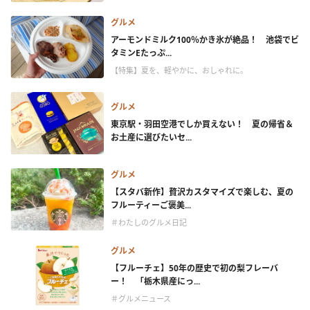
グルメ
アーモンドミルク100％かき氷が絶品！ 池袋でビ
タミンEたっぷ...
【特集】夏を、軽やかに、おしゃれに。
グルメ
東京駅・羽田空港でしか買えない！ 夏の帰省＆
お土産に選びたいセ...
グルメ
【スタバ新作】贅沢カスタマイズで楽しむ、夏の
フルーティーご褒美...
＃わたしのグルメ日記
グルメ
【フルーチェ】50年の歴史で初の梨フレーバ
ー！ 「栃木県産にっ...
＃グルメニュース