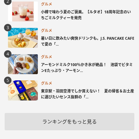
グルメ
小樽で味わう夏のご褒美。【ルタオ】18周年記念のい
ちごミルクティーを発売
グルメ
暑い日に飲みたい爽快ドリンクも。J.S. PANCAKE CAFE
で夏の「...
グルメ
アーモンドミルク100％かき氷が絶品！ 池袋でビタミ
ンEたっぷり・アーモン...
グルメ
東京駅・羽田空港でしか買えない！ 夏の帰省＆お土産
に選びたいセンス抜群の「...
ランキングをもっと見る