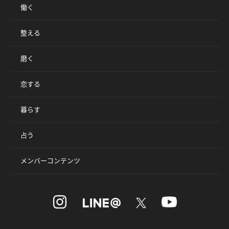
働く
整える
磨く
恋する
暮らす
占う
メンバーコンテンツ