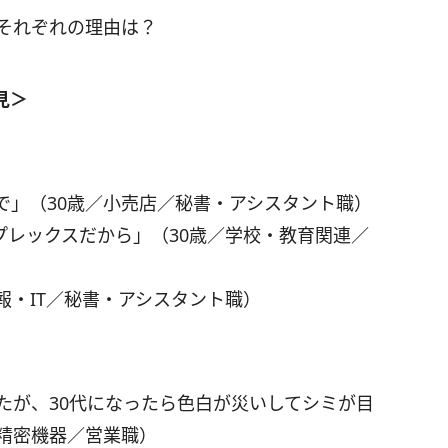
。それぞれの理由は？
見＞
で」（30歳／小売店／秘書・アシスタント職）
プレックスだから」（30歳／学校・教育関連／
報・IT／秘書・アシスタント職）
たが、30代になったら色白が災いしてシミが目
・精密機器／営業職）