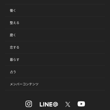
働く
整える
磨く
恋する
暮らす
占う
メンバーコンテンツ