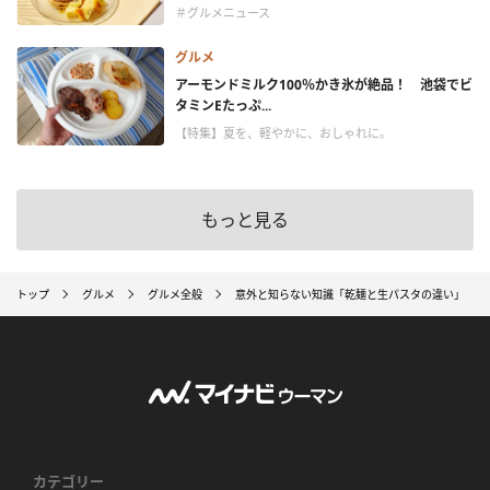
＃グルメニュース
グルメ
アーモンドミルク100％かき氷が絶品！ 池袋でビ
タミンEたっぷ...
【特集】夏を、軽やかに、おしゃれに。
もっと見る
トップ
グルメ
グルメ全般
意外と知らない知識「乾麺と生パスタの違い」
カテゴリー