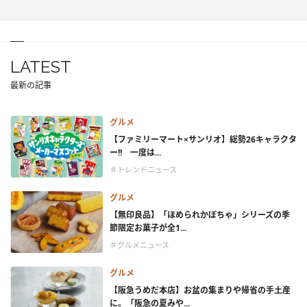
LATEST
最新の記事
グルメ
【ファミリーマート×サンリオ】総勢26キャラクタ
ー!! 一度は...
＃トレンドニュース
グルメ
【無印良品】「ほめられかぼちゃ」シリーズの季
節限定お菓子が全1...
＃グルメニュース
グルメ
【阪急うめだ本店】お盆の集まりや帰省の手土産
に。「阪急の夏みや...