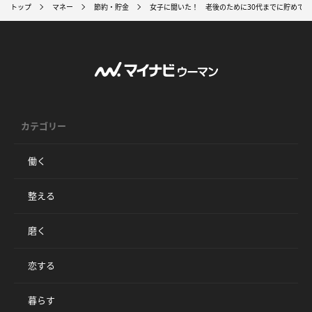
トップ
マネー
節約・貯金
女子に聞いた！ 老後のために30代までに貯めて
カテゴリー
働く
整える
磨く
恋する
暮らす