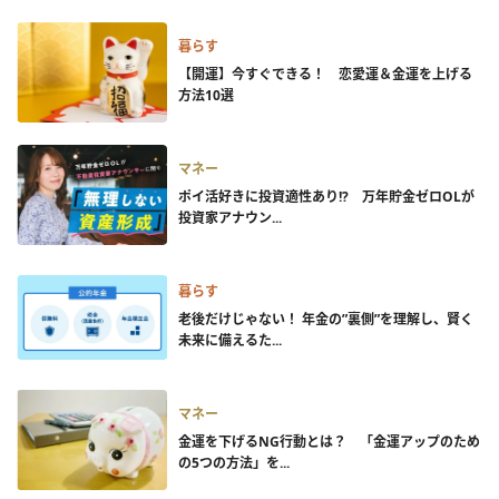
暮らす
【開運】今すぐできる！ 恋愛運＆金運を上げる
方法10選
マネー
ポイ活好きに投資適性あり!? 万年貯金ゼロOLが
投資家アナウン...
暮らす
老後だけじゃない！ 年金の”裏側”を理解し、賢く
未来に備えるた...
マネー
金運を下げるNG行動とは？ 「金運アップのため
の5つの方法」を...