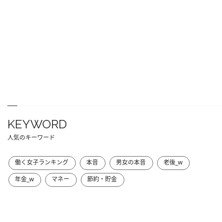
KEYWORD
人気のキーワード
働く女子ランキング
本音
男女の本音
老後_w
年金_w
マネー
節約・貯金