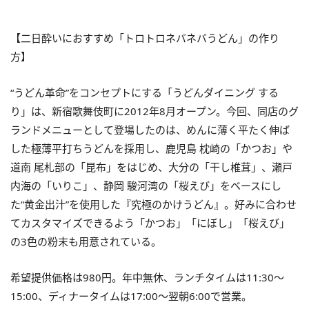
【二日酔いにおすすめ「トロトロネバネバうどん」の作り
方】
“うどん革命”をコンセプトにする「うどんダイニング する
り」は、新宿歌舞伎町に2012年8月オープン。今回、同店のグ
ランドメニューとして登場したのは、めんに薄く平たく伸ば
した極薄平打ちうどんを採用し、鹿児島 枕崎の「かつお」や
道南 尾札部の「昆布」をはじめ、大分の「干し椎茸」、瀬戸
内海の「いりこ」、静岡 駿河湾の「桜えび」をベースにし
た“黄金出汁”を使用した『究極のかけうどん』。好みに合わせ
てカスタマイズできるよう「かつお」「にぼし」「桜えび」
の3色の粉末も用意されている。
希望提供価格は980円。年中無休、ランチタイムは11:30～
15:00、ディナータイムは17:00～翌朝6:00で営業。