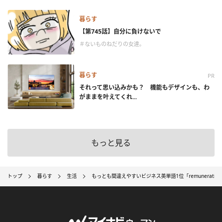
暮らす
【第745話】自分に負けないで
＃ないものねだりの女達。
暮らす
PR
それって思い込みかも？ 機能もデザインも、わ
がままを叶えてくれ...
もっと見る
トップ
暮らす
生活
もっとも間違えやすいビジネス英単語1位「remunerati