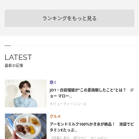
ランキングをもっと見る
LATEST
最新の記事
磨く
JO1・白岩瑠姫が“この夏挑戦したこと”とは？ ジ
ョー マロー...
＃ビューティーニュース
グルメ
アーモンドミルク100％かき氷が絶品！ 池袋でビ
タミンEたっぷ...
【特集】夏を、軽やかに、おしゃれに。