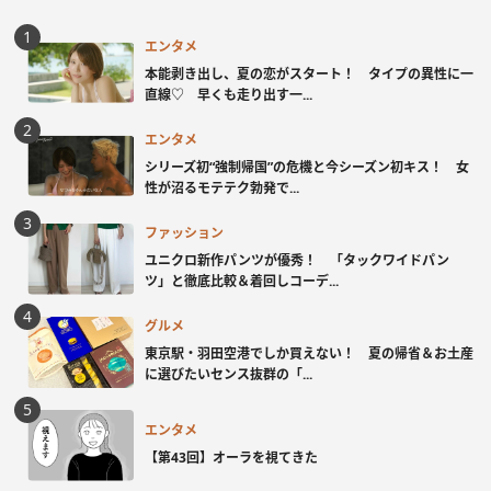
エンタメ
本能剥き出し、夏の恋がスタート！ タイプの異性に一
直線♡ 早くも走り出す一...
エンタメ
シリーズ初“強制帰国”の危機と今シーズン初キス！ 女
性が沼るモテテク勃発で...
ファッション
ユニクロ新作パンツが優秀！ 「タックワイドパン
ツ」と徹底比較＆着回しコーデ...
グルメ
東京駅・羽田空港でしか買えない！ 夏の帰省＆お土産
に選びたいセンス抜群の「...
エンタメ
【第43回】オーラを視てきた