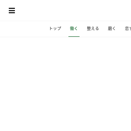
トップ
働く
整える
磨く
恋