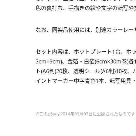
色の裏打ち、手描きの絵や文字の転写や
なお、同製品使用には、別途カラーレー
セット内容は、ホットプレート1台、ホットスタ
3cm×9cm)、金箔・白箔(6cm×30m巻
ト(A6判)20枚、透明シール(A6判)10枚、
イントマーカー中字青色1本、転写用具・使
※この記事は2014年03月03日に公開されたものです