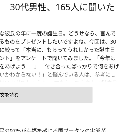
 30代男性、165人に聞いた
な彼氏の年に一度の誕生日。どうせなら、喜んで
るものをプレゼントしたいですよね。今回は、30
に絞って「本当に、もらってうれしかった誕生日
ント」をアンケートで聞いてみました。「今年は
をあげよう……」「付き合ったばっかりで何をあげ
いかわからない！」と悩んでいる人は、参考にし
はいかがでしょうか。 ■もらってうれしい誕生日
ントBest10 【30代男性編】 女友だち相手なら
文を読む
すい誕生日プレゼントも、男性相手、彼氏に贈る
と悩む女性は多いもの。趣味や好きなものが同じ
ば、そこを糸口にしてプレゼントを選ぶこともで
が、そういう共通点がみんなにあるわけではあり
の97％が幸福を感じる国ブータンの実態が...