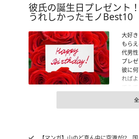
彼氏の誕生日プレゼント！
うれしかったモノBest10
大好き
もらえ
代男性
プレゼ
彼に何
ればよ
てみて
プレゼ
全
選びや
となる
であれ
きます
【マンガ】山のど真ん中に空港が!? 国民