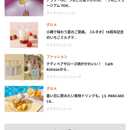
アラサーOL、うんこに癒やされる。『うんこミュ
ージアム YOK...
＃トラベルニュース
グルメ
小樽で味わう夏のご褒美。【ルタオ】18周年記念
のいちごミルクテ...
＃グルメニュース
ファッション
テディベアやローズ柄がかわいい！ Cath
Kidstonから...
＃ファッションニュース
グルメ
暑い日に飲みたい爽快ドリンクも。J.S. PANCAKE
CA...
＃グルメニュース