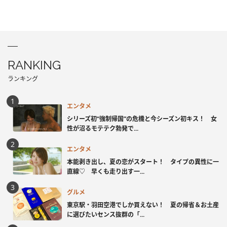
RANKING
ランキング
エンタメ
シリーズ初“強制帰国”の危機と今シーズン初キス！ 女
性が沼るモテテク勃発で...
エンタメ
本能剥き出し、夏の恋がスタート！ タイプの異性に一
直線♡ 早くも走り出す一...
グルメ
東京駅・羽田空港でしか買えない！ 夏の帰省＆お土産
に選びたいセンス抜群の「...