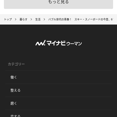
もっと見る
トップ
暮らす
生活
バブル世代の青春！ スキー・スノーボードの今昔、61
カテゴリー
働く
整える
磨く
恋する