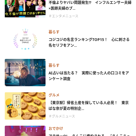
不倫よりヤバい問題発生!? インフルエンサー夫婦
×医師夫婦のブ...
＃エンタメニュース
暮らす
コジコジの名言ランキングTOP15！ 心に刺さる
名セリフをアン...
暮らす
AI占いは当たる？ 実際に使った人の口コミをア
ンケート調査
グルメ
【東京駅】帰省土産を探している人必見！ 東京
ばな奈が夏の特別企...
＃グルメニュース
おでかけ