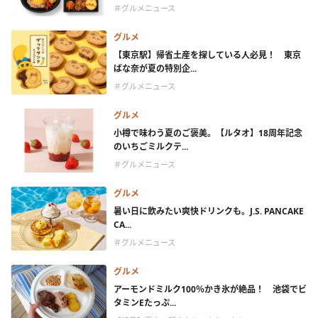
＃グルメニュース
グルメ
【東京駅】帰省土産を探している人必見！ 東京
ばな奈が夏の特別企...
＃グルメニュース
グルメ
小樽で味わう夏のご褒美。【ルタオ】18周年記念
のいちごミルクテ...
＃グルメニュース
グルメ
暑い日に飲みたい爽快ドリンクも。J.S. PANCAKE
CA...
＃グルメニュース
グルメ
アーモンドミルク100％かき氷が絶品！ 池袋でビ
タミンEたっぷ...