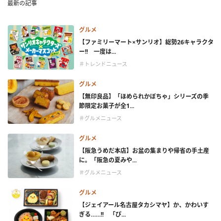
最新の記事
グルメ
【ファミリーマート×サンリオ】総勢26キャラクタ
ー!! 一度は...
＃トレンドニュース
グルメ
【無印良品】「ほめられかぼちゃ」シリーズの季
節限定お菓子が全1...
＃グルメニュース
グルメ
【阪急うめだ本店】お盆の集まりや帰省の手土産
に。「阪急の夏みや...
＃グルメニュース
グルメ
【ジェイアール名古屋タカシマヤ】か、かわいす
ぎる……!! 「ぴ...