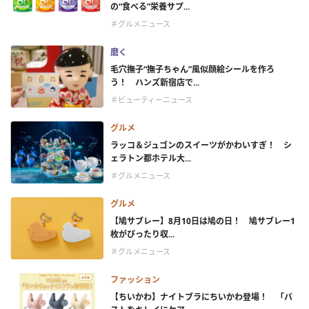
の“食べる”栄養サプ...
＃グルメニュース
磨く
毛穴撫子“撫子ちゃん”風似顔絵シールを作ろ
う！ ハンズ新宿店で...
＃ビューティーニュース
グルメ
ラッコ＆ジュゴンのスイーツがかわいすぎ！ シ
ェラトン都ホテル大...
＃グルメニュース
グルメ
【鳩サブレー】8月10日は鳩の日！ 鳩サブレー1
枚がぴったり収...
＃グルメニュース
ファッション
【ちいかわ】ナイトブラにちいかわ登場！ 「バ