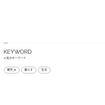
KEYWORD
人気のキーワード
雑学_w
暮らす
生活