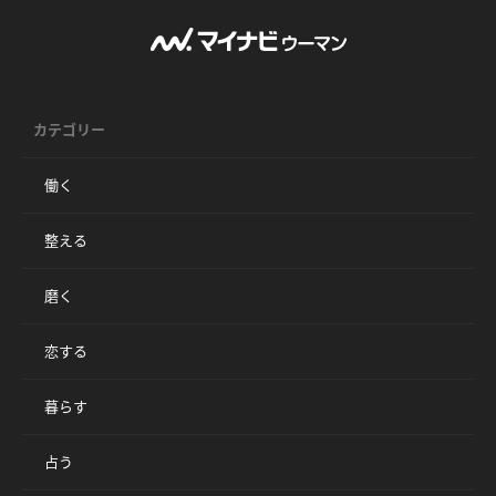
カテゴリー
働く
整える
磨く
恋する
暮らす
占う