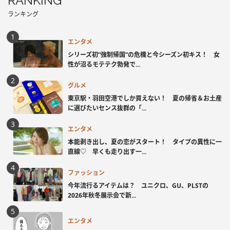
RANKING
ランキング
エンタメ
シリーズ初“強制帰国”の危機と今シーズン初キス！ 女
性が沼るモテテク勃発で...
グルメ
東京駅・羽田空港でしか買えない！ 夏の帰省＆お土産
に選びたいセンス抜群の「...
エンタメ
本能剥き出し、夏の恋がスタート！ タイプの異性に一
直線♡ 早くも走り出す一...
ファッション
今年流行るアイテムは？ ユニクロ、GU、PLSTの
2026年秋冬展示会で新...
エンタメ