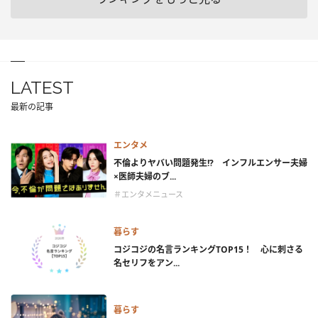
LATEST
最新の記事
エンタメ
不倫よりヤバい問題発生!? インフルエンサー夫婦
×医師夫婦のブ...
＃エンタメニュース
暮らす
コジコジの名言ランキングTOP15！ 心に刺さる
名セリフをアン...
暮らす