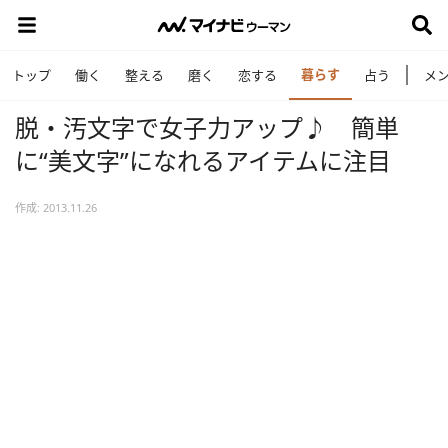
暮らす
トップ
働く
整える
磨く
恋する
占う
メ
脱・汚文字で女子力アップ♪ 簡単
に“美文字”になれるアイテムに注目
作成: 2013.11.26