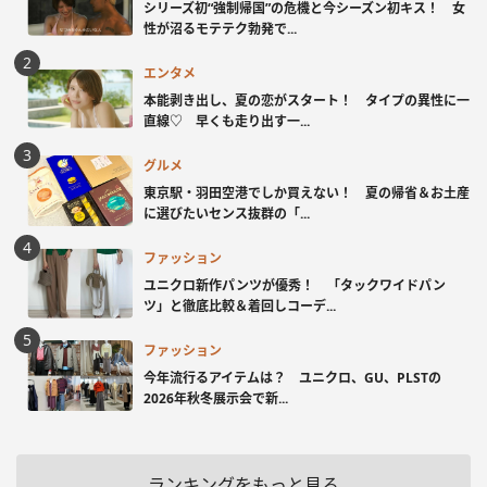
シリーズ初“強制帰国”の危機と今シーズン初キス！ 女
性が沼るモテテク勃発で...
エンタメ
本能剥き出し、夏の恋がスタート！ タイプの異性に一
直線♡ 早くも走り出す一...
グルメ
東京駅・羽田空港でしか買えない！ 夏の帰省＆お土産
に選びたいセンス抜群の「...
ファッション
ユニクロ新作パンツが優秀！ 「タックワイドパン
ツ」と徹底比較＆着回しコーデ...
ファッション
今年流行るアイテムは？ ユニクロ、GU、PLSTの
2026年秋冬展示会で新...
ランキングをもっと見る