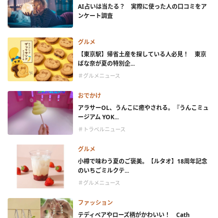
AI占いは当たる？ 実際に使った人の口コミをア
ンケート調査
グルメ
【東京駅】帰省土産を探している人必見！ 東京
ばな奈が夏の特別企...
＃グルメニュース
おでかけ
アラサーOL、うんこに癒やされる。『うんこミュ
ージアム YOK...
＃トラベルニュース
グルメ
小樽で味わう夏のご褒美。【ルタオ】18周年記念
のいちごミルクテ...
＃グルメニュース
ファッション
テディベアやローズ柄がかわいい！ Cath