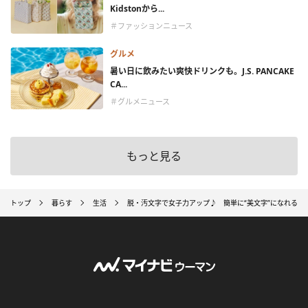
Kidstonから...
＃ファッションニュース
グルメ
暑い日に飲みたい爽快ドリンクも。J.S. PANCAKE
CA...
＃グルメニュース
もっと見る
トップ
暮らす
生活
脱・汚文字で女子力アップ♪ 簡単に“美文字”になれるア