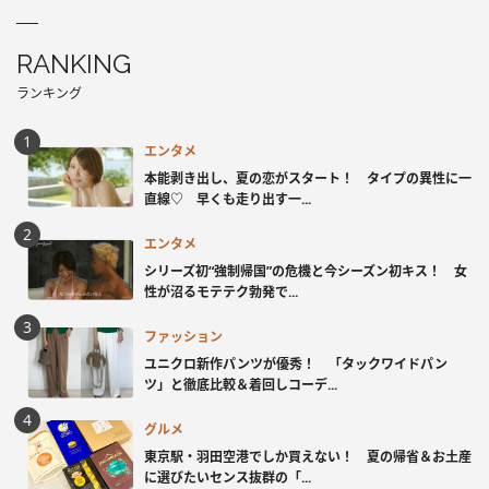
RANKING
ランキング
エンタメ
本能剥き出し、夏の恋がスタート！ タイプの異性に一
直線♡ 早くも走り出す一...
エンタメ
シリーズ初“強制帰国”の危機と今シーズン初キス！ 女
性が沼るモテテク勃発で...
ファッション
ユニクロ新作パンツが優秀！ 「タックワイドパン
ツ」と徹底比較＆着回しコーデ...
グルメ
東京駅・羽田空港でしか買えない！ 夏の帰省＆お土産
に選びたいセンス抜群の「...