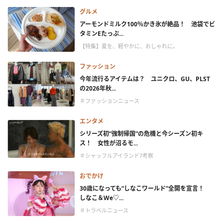
グルメ
アーモンドミルク100％かき氷が絶品！ 池袋でビ
タミンEたっぷ...
【特集】夏を、軽やかに、おしゃれに。
ファッション
今年流行るアイテムは？ ユニクロ、GU、PLST
の2026年秋...
＃ファッションニュース
エンタメ
シリーズ初“強制帰国”の危機と今シーズン初キ
ス！ 女性が沼るモ...
＃シャッフルアイランド7考察
おでかけ
30歳になっても“しなこワールド”全開を宣言！
しなこ＆We♡...
＃トラベルニュース