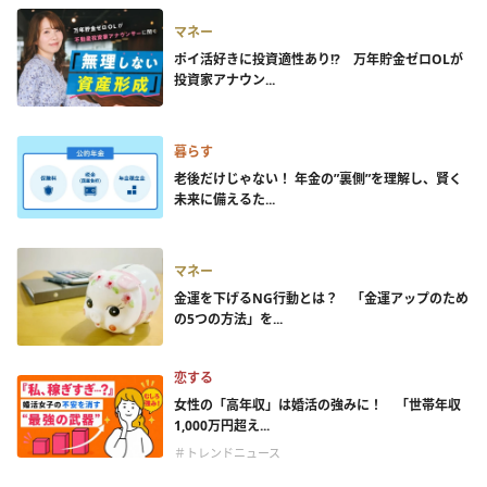
マネー
ポイ活好きに投資適性あり!? 万年貯金ゼロOLが
投資家アナウン...
暮らす
老後だけじゃない！ 年金の”裏側”を理解し、賢く
未来に備えるた...
マネー
金運を下げるNG行動とは？ 「金運アップのため
の5つの方法」を...
恋する
女性の「高年収」は婚活の強みに！ 「世帯年収
1,000万円超え...
＃トレンドニュース