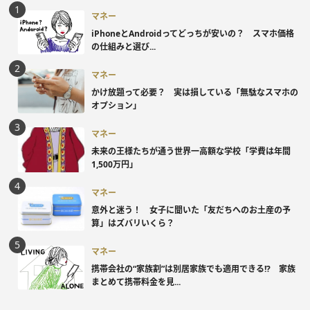
マネー
iPhoneとAndroidってどっちが安いの？ スマホ価格
の仕組みと選び...
マネー
かけ放題って必要？ 実は損している「無駄なスマホの
オプション」
マネー
未来の王様たちが通う世界一高額な学校「学費は年間
1,500万円」
マネー
意外と迷う！ 女子に聞いた「友だちへのお土産の予
算」はズバリいくら？
マネー
携帯会社の“家族割”は別居家族でも適用できる!? 家族
まとめて携帯料金を見...