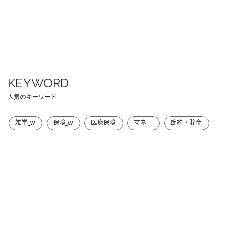
KEYWORD
人気のキーワード
雑学_w
保険_w
医療保険
マネー
節約・貯金