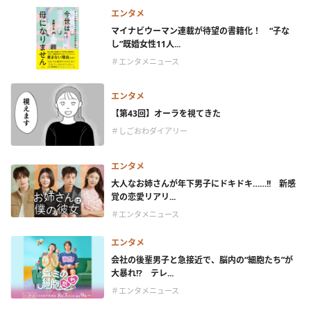
エンタメ
マイナビウーマン連載が待望の書籍化！ “子な
し”既婚女性11人...
＃エンタメニュース
エンタメ
【第43回】オーラを視てきた
＃しごおわダイアリー
エンタメ
大人なお姉さんが年下男子にドキドキ……!! 新感
覚の恋愛リアリ...
＃エンタメニュース
エンタメ
会社の後輩男子と急接近で、脳内の“細胞たち”が
大暴れ!? テレ...
＃エンタメニュース