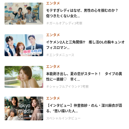
エンタメ
モテすぎレディはなぜ、男性の心を掴むのか？
傷つきたくない女た...
＃ガールオアレディ3考察
エンタメ
イケメン2人と三角関係!? 推し活OLの胸キュンオ
フィスロマン...
＃エンタメニュース
エンタメ
本能剥き出し、夏の恋がスタート！ タイプの異
性に一直線♡ 早く...
＃シャッフルアイランド7考察
エンタメ
【インタビュー】仲里依紗・のん・深川麻衣が語
る、“思い描いた人...
スペシャルインタビュー