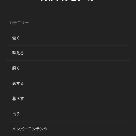
カテゴリー
働く
整える
磨く
恋する
暮らす
占う
メンバーコンテンツ