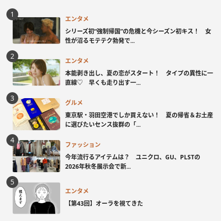
エンタメ
シリーズ初“強制帰国”の危機と今シーズン初キス！ 女
性が沼るモテテク勃発で...
エンタメ
本能剥き出し、夏の恋がスタート！ タイプの異性に一
直線♡ 早くも走り出す一...
グルメ
東京駅・羽田空港でしか買えない！ 夏の帰省＆お土産
に選びたいセンス抜群の「...
ファッション
今年流行るアイテムは？ ユニクロ、GU、PLSTの
2026年秋冬展示会で新...
エンタメ
【第43回】オーラを視てきた