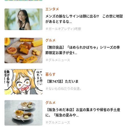
エンタメ
メンズの脈なしサインは顔に出る!? この世に地獄
があるとするな...
＃ガールオアレディ3考察
グルメ
【無印良品】「ほめられかぼちゃ」シリーズの季
節限定お菓子が全1...
＃グルメニュース
暮らす
【第747話】ただいま
＃ないものねだりの女達。
グルメ
【阪急うめだ本店】お盆の集まりや帰省の手土産
に。「阪急の夏みや...
＃グルメニュース