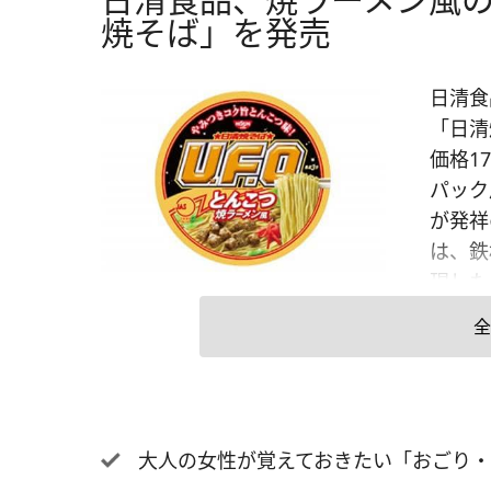
焼そば」を発売
日清食
「日清
価格1
パック
が発祥
は、鉄
現した
るとい
全
めを使
添えで
大人の女性が覚えておきたい「おごり・