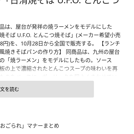
品は、屋台が発祥の焼ラーメンをモデルにした
焼そば U.F.O. とんこつ焼そば」(メーカー希望小売
78円)を、10月28日から全国で販売する。 【ランチ
風焼きそばパンの作り方】 同商品は、九州の屋台
の「焼ラーメン」をモデルにしたもの。ソース
板の上で濃縮されたとんこつスープの味わいを再
ものをベースに、ガーリックを程よくきかせてい
う。 また、麺にはとんこつ味との相性を考えた細
文を読む
用し、ダイスミンチ、キャベツの具材のほか、別
紅しょうがを加えている。
おごられ」マナーまとめ