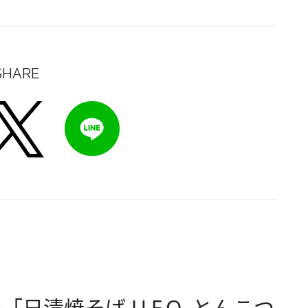
SHARE
清焼そば U.F.O. とんこつ