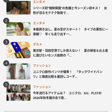
エンタメ
シリーズ初“強制帰国”の危機と今シーズン初キス！ 女
性が沼るモテテク勃発で...
エンタメ
本能剥き出し、夏の恋がスタート！ タイプの異性に一
直線♡ 早くも走り出す一...
グルメ
東京駅・羽田空港でしか買えない！ 夏の帰省＆お土産
に選びたいセンス抜群の「...
ファッション
ユニクロ新作パンツが優秀！ 「タックワイドパン
ツ」と徹底比較＆着回しコーデ...
ファッション
今年流行るアイテムは？ ユニクロ、GU、PLSTの
2026年秋冬展示会で新...