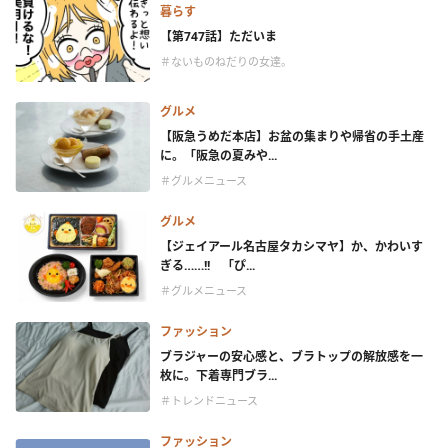
暮らす
【第747話】ただいま
＃ないものねだりの女達。
グルメ
【阪急うめだ本店】お盆の集まりや帰省の手土産
に。「阪急の夏みや...
＃グルメニュース
グルメ
【ジェイアール名古屋タカシマヤ】か、かわいす
ぎる……!! 「ぴ...
＃グルメニュース
ファッション
ブラジャーの安心感と、ブラトップの解放感を一
枚に。下着専門ブラ...
＃トレンドニュース
ファッション