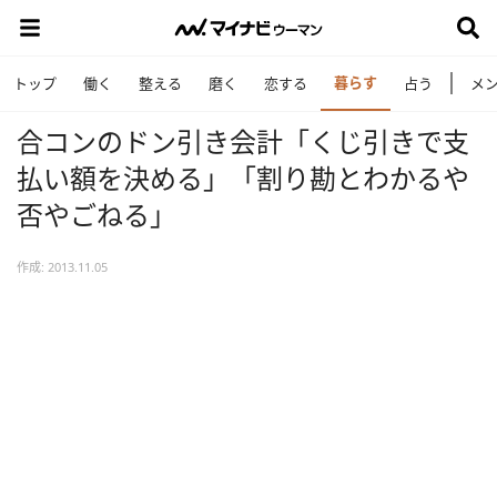
暮らす
トップ
働く
整える
磨く
恋する
占う
メ
合コンのドン引き会計「くじ引きで支
払い額を決める」「割り勘とわかるや
否やごねる」
作成: 2013.11.05