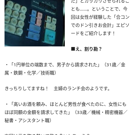
だ」とガッカリさせられるこ
とも……。ということで、今
回は女性が経験した「合コン
でのドン引きお会計」エピソ
ードをご紹介します！
■え、割り勘？
・「1円単位の端数まで、男子から請求された」（31歳／金
属・鉄鋼・化学／技術職）
きっちりしてますね！ 主婦のランチ会のようです。
・「高いお酒を頼み、ほとんど男性が食べたのに、女性にも
ほぼ同額の金額を請求してきた」（33歳／機械・精密機器／
秘書・アシスタント職）