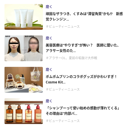
磨く
頑固なザラつき、くすみは“滞留角質”かも!? 新感
覚クレンジン...
＃ビューティーニュース
磨く
美容医療は“やりすぎ”が怖い？ 医師に聞いた、
アラサー女性のた...
＃アラサーOL、夏前の垢抜け大作戦
磨く
ポムポムプリンのコラボグッズがかわいすぎ！
Cosme Kit...
＃ビューティーニュース
磨く
「シャンプーって使い始めの感動が薄れてくる」
その理由は“内部バ...
＃ビューティーニュース