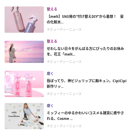
整える
【melt】SNS発の“付け替えDIY”から着想！ 髪
の化粧水...
＃ビューティーニュース
整える
せわしない日々をがんばる方にぴったりのお休み
を。花王「melt...
＃ビューティーニュース
磨く
唇ぽってり、神ビジュリップに胸キュン。CipiCipi
新作リッ...
＃ビューティーニュース
磨く
ミッフィーのゆるかわいいコスメ＆雑貨に癒やさ
れる。Cosme ...
＃ビューティーニュース