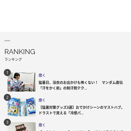
RANKING
ランキング
磨く
猛暑日、浴衣のお出かけも怖くない！ マンダム直伝
「汗をかく前」の制汗剤テク...
磨く
【猛暑対策グッズ3選】おでかけシーンのマストハブ。
ドラストで買える「冷感パ...
磨く