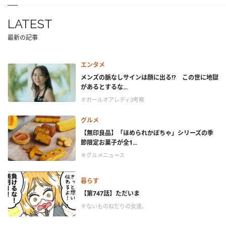
LATEST
最新の記事
エンタメ
メンズの脈なしサインは顔に出る!? この世に地獄
があるとするな...
＃ガールオアレディ3考察
グルメ
【無印良品】「ほめられかぼちゃ」シリーズの季
節限定お菓子が全1...
＃グルメニュース
暮らす
【第747話】ただいま
＃ないものねだりの女達。