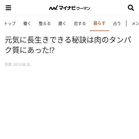
暮らす
トップ
働く
整える
磨く
恋する
占う
メ
元気に長生きできる秘訣は肉のタンパ
ク質にあった!?
作成: 2013.08.26