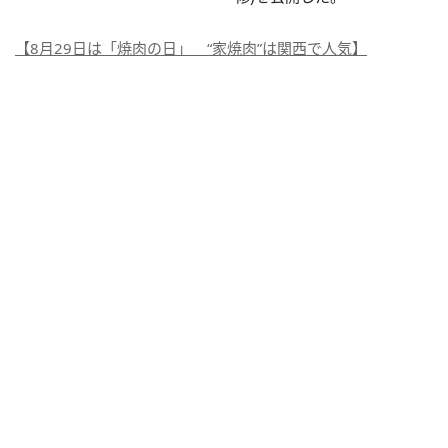
【8月29日は「焼肉の日」 “家焼肉”は関西で人気】