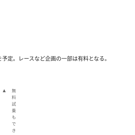
時を予定。レースなど企画の一部は有料となる。
無
料
試
乗
も
で
き