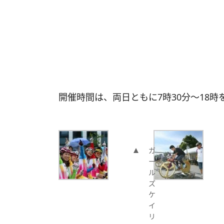
開催時間は、両日ともに7時30分～18
ガ
ー
ル
ズ
ケ
イ
リ