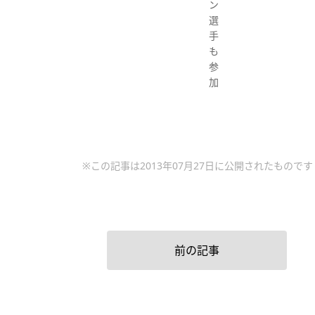
ン
選
手
も
参
加
※この記事は2013年07月27日に公開されたものです
前の記事