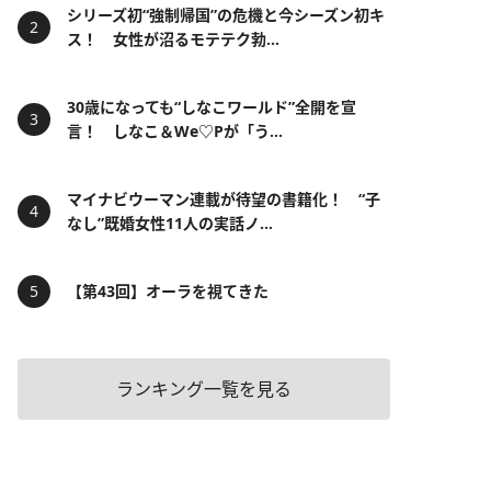
シリーズ初“強制帰国”の危機と今シーズン初キ
ス！ 女性が沼るモテテク勃...
30歳になっても“しなこワールド”全開を宣
言！ しなこ＆We♡Pが「う...
マイナビウーマン連載が待望の書籍化！ “子
なし”既婚女性11人の実話ノ...
【第43回】オーラを視てきた
ランキング一覧を見る