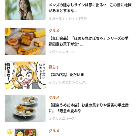
メンズの脈なしサインは顔に出る!? この世に地獄
があるとするな...
＃ガールオアレディ3考察
グルメ
【無印良品】「ほめられかぼちゃ」シリーズの季
節限定お菓子が全1...
＃グルメニュース
暮らす
【第747話】ただいま
＃ないものねだりの女達。
グルメ
【阪急うめだ本店】お盆の集まりや帰省の手土産
に。「阪急の夏みや...
＃グルメニュース
グルメ