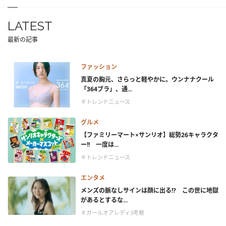
LATEST
最新の記事
ファッション
真夏の胸元、さらっと軽やかに。ウンナナクール
「364ブラ」、通...
＃トレンドニュース
グルメ
【ファミリーマート×サンリオ】総勢26キャラクタ
ー!! 一度は...
＃トレンドニュース
エンタメ
メンズの脈なしサインは顔に出る!? この世に地獄
があるとするな...
＃ガールオアレディ3考察