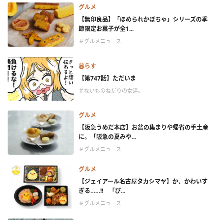
グルメ
【無印良品】「ほめられかぼちゃ」シリーズの季
節限定お菓子が全1...
＃グルメニュース
暮らす
【第747話】ただいま
＃ないものねだりの女達。
グルメ
【阪急うめだ本店】お盆の集まりや帰省の手土産
に。「阪急の夏みや...
＃グルメニュース
グルメ
【ジェイアール名古屋タカシマヤ】か、かわいす
ぎる……!! 「ぴ...
＃グルメニュース