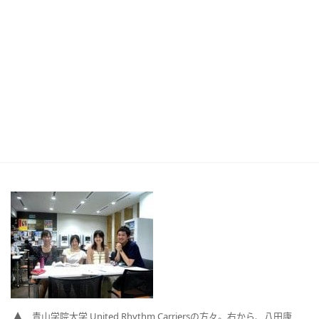
青山学院大学 United Rhythm Carriersの方々。右から、八田康