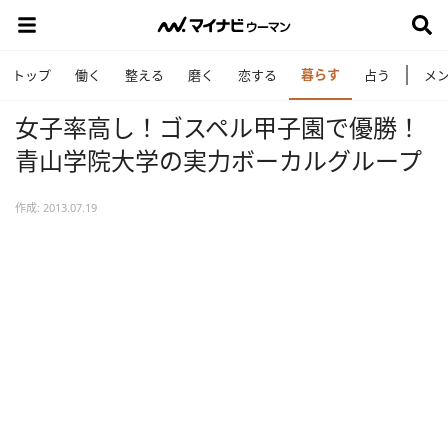
暮らす
トップ
働く
整える
磨く
恋する
占う
メ
女子率高し！ゴスペル甲子園で優勝！
青山学院大学の実力ボーカルグループ
作成: 2013.07.19