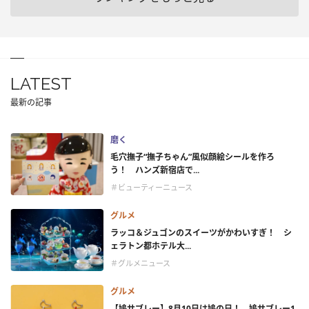
LATEST
最新の記事
磨く
毛穴撫子“撫子ちゃん”風似顔絵シールを作ろ
う！ ハンズ新宿店で...
＃ビューティーニュース
グルメ
ラッコ＆ジュゴンのスイーツがかわいすぎ！ シ
ェラトン都ホテル大...
＃グルメニュース
グルメ
【鳩サブレー】8月10日は鳩の日！ 鳩サブレー1