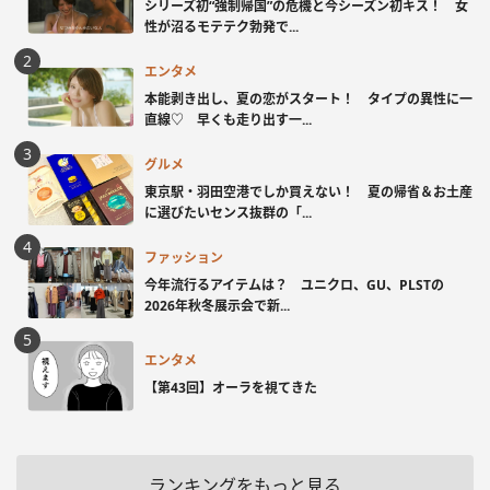
シリーズ初“強制帰国”の危機と今シーズン初キス！ 女
性が沼るモテテク勃発で...
エンタメ
本能剥き出し、夏の恋がスタート！ タイプの異性に一
直線♡ 早くも走り出す一...
グルメ
東京駅・羽田空港でしか買えない！ 夏の帰省＆お土産
に選びたいセンス抜群の「...
ファッション
今年流行るアイテムは？ ユニクロ、GU、PLSTの
2026年秋冬展示会で新...
エンタメ
【第43回】オーラを視てきた
ランキングをもっと見る