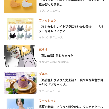
枚がぴったり収...
＃グルメニュース
ファッション
【ちいかわ】ナイトブラにちいかわ登場！ 「バ
ストをキレイにケア...
＃トレンドニュース
暮らす
【第748話】信じちゃった
＃ないものねだりの女達。
グルメ
【名古屋】ぴよりん史上初！ 爽やかな紫色が目
を引く「ブルーベリ...
＃グルメニュース
ファッション
真夏の胸元、さらっと軽やかに。ウンナナクール