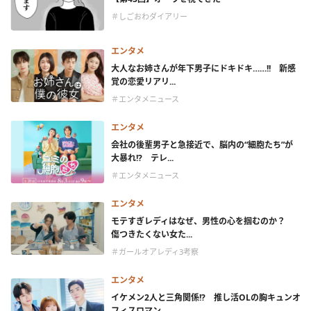
＃しごおわダイアリー
エンタメ
大人なお姉さんが年下男子にドキドキ……!! 新感
覚の恋愛リアリ...
＃エンタメニュース
エンタメ
会社の後輩男子と急接近で、脳内の“細胞たち”が
大暴れ!? テレ...
＃エンタメニュース
エンタメ
モテすぎレディはなぜ、男性の心を掴むのか？
傷つきたくない女た...
＃ガールオアレディ3考察
エンタメ
イケメン2人と三角関係!? 推し活OLの胸キュンオ
フィスロマン...