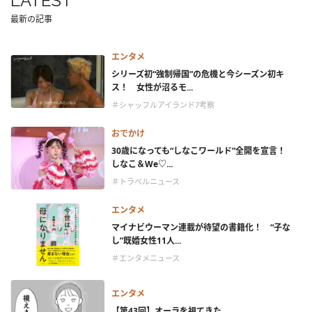
LATEST
最新の記事
エンタメ
シリーズ初“強制帰国”の危機と今シーズン初キ
ス！ 女性が沼るモ...
＃シャッフルアイランド7考察
おでかけ
30歳になっても“しなこワールド”全開を宣言！
しなこ＆We♡...
＃トラベルニュース
エンタメ
マイナビウーマン連載が待望の書籍化！ “子な
し”既婚女性11人...
＃エンタメニュース
エンタメ
【第43回】オーラを視てきた