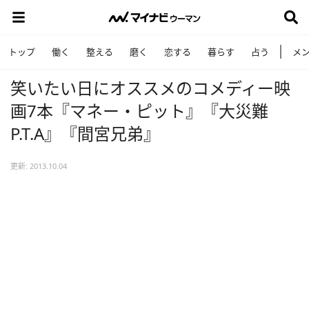
トップ
働く
整える
磨く
恋する
暮らす
占う
メ
笑いたい日にオススメのコメディー映
画7本『マネー・ピット』『大災難
P.T.A』『間宮兄弟』
更新: 2013.10.04