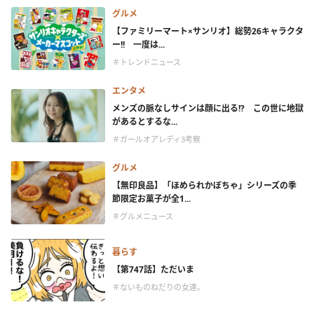
グルメ
【ファミリーマート×サンリオ】総勢26キャラクタ
ー!! 一度は...
＃トレンドニュース
エンタメ
メンズの脈なしサインは顔に出る!? この世に地獄
があるとするな...
＃ガールオアレディ3考察
グルメ
【無印良品】「ほめられかぼちゃ」シリーズの季
節限定お菓子が全1...
＃グルメニュース
暮らす
【第747話】ただいま
＃ないものねだりの女達。