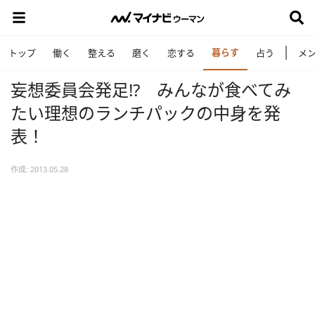
暮らす
トップ
働く
整える
磨く
恋する
占う
メ
妄想委員会発足!? みんなが食べてみ
たい理想のランチパックの中身を発
表！
作成: 2013.05.28