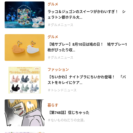
グルメ
ラッコ＆ジュゴンのスイーツがかわいすぎ！ シ
ェラトン都ホテル大...
＃グルメニュース
グルメ
【鳩サブレー】8月10日は鳩の日！ 鳩サブレー1
枚がぴったり収...
＃グルメニュース
ファッション
【ちいかわ】ナイトブラにちいかわ登場！ 「バ
ストをキレイにケア...
＃トレンドニュース
暮らす
【第748話】信じちゃった
＃ないものねだりの女達。