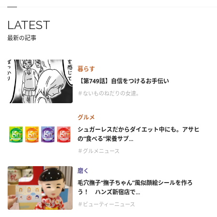
LATEST
最新の記事
暮らす
【第749話】自信をつけるお手伝い
＃ないものねだりの女達。
グルメ
シュガーレスだからダイエット中にも。アサヒ
の“食べる”栄養サプ...
＃グルメニュース
磨く
毛穴撫子“撫子ちゃん”風似顔絵シールを作ろ
う！ ハンズ新宿店で...
＃ビューティーニュース