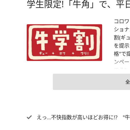
学生限定!「牛角」で、平
コロワ
ショナ
割(ギ
を提示
格"で
ンペー
てる?
生を応
全
は、「
飲み放
「ソフ
(小学
えっ…不快指数が高いほどお得に!? "牛角
割価格
(通常