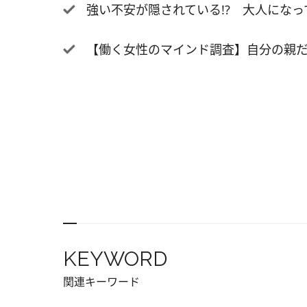
強い不安が隠されている!? 大人にな
み放題
ス」が
【働く女性のマインド調査】自分の親だけ
「ソフ
円)。
KEYWORD
関連キーワード