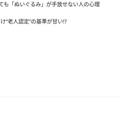
っても「ぬいぐるみ」が手放せない人の心理
」が2,980円(通常価格3,528円)、「牛角堪能コー
3,200円(通常価格3,200円)、「牛角堪能コース」+
“老人認定”の基準が甘い!?
トドリンク飲み放題」が3,500円(通常価格4,053
なお、同一コースで人数分の注文となるとのこと。