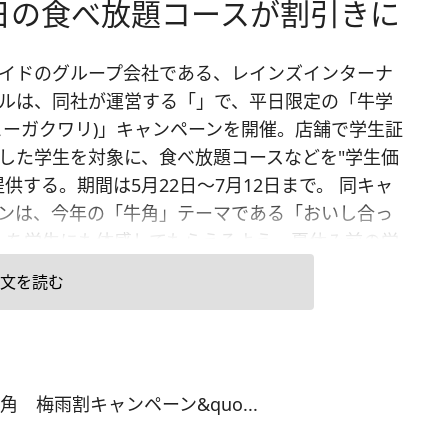
日の食べ放題コースが割引きに
イドのグループ会社である、レインズインターナ
ルは、同社が運営する「」で、平日限定の「牛学
ューガクワリ)」キャンペーンを開催。店舗で学生証
した学生を対象に、食べ放題コースなどを"学生価
提供する。期間は5月22日～7月12日まで。 同キャ
ンは、今年の「牛角」テーマである「おいし合っ
」を学生にも体感してもらえるよう、夏休み前の学
援するキャンペーンとして開催する。 対象コース
文を読む
牛角コース」、「牛角コース」+「ソフトドリンク
題」、「牛角堪能コース」、「牛角堪能コース」+
トドリンク飲み放題」の4つ。学生証を持つ学生
生以下を除く)を対象に、学生証を提示した人のみ学
 梅雨割キャンペーン&quo...
を適用する。 価格は、「牛角コース」が2,680円
価格3,129円)、「牛角コース」+「ソフトドリンク飲