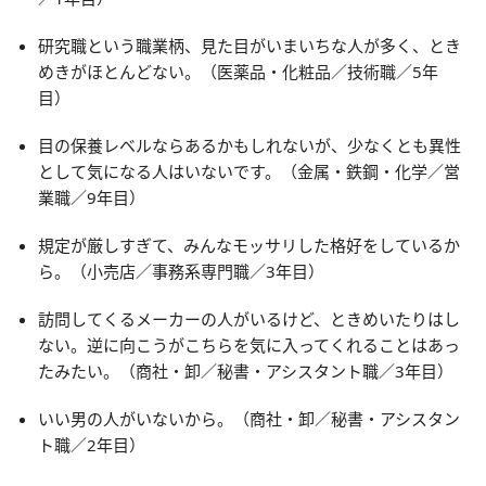
研究職という職業柄、見た目がいまいちな人が多く、とき
めきがほとんどない。（医薬品・化粧品／技術職／5年
目）
目の保養レベルならあるかもしれないが、少なくとも異性
として気になる人はいないです。（金属・鉄鋼・化学／営
業職／9年目）
規定が厳しすぎて、みんなモッサリした格好をしているか
ら。（小売店／事務系専門職／3年目）
訪問してくるメーカーの人がいるけど、ときめいたりはし
ない。逆に向こうがこちらを気に入ってくれることはあっ
たみたい。（商社・卸／秘書・アシスタント職／3年目）
いい男の人がいないから。（商社・卸／秘書・アシスタン
ト職／2年目）