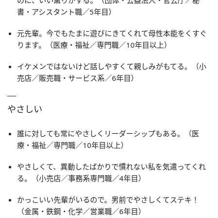
のに、いい薫りがする。（団体・公益法人・官公庁／秘
書・アシスタント職／5年目）
元先輩。今でもたまに遊びにきてくれて母性本能をくすぐ
ります。（医療・福祉／専門職／10年目以上）
イケメンではないけど話しやすくて親しみがもてる。（小
売店／販売職・サービス系／6年目）
やさしい
誰に対しても常にやさしくリーダーシップもある。（医
療・福祉／専門職／10年目以上）
やさしくて、異動したばかりで慣れない私を気遣ってくれ
る。（小売店／事務系専門職／4年目）
かっこいい先輩がいるので。男前でやさしくてステキ！
（金属・鉄鋼・化学／営業職／6年目）