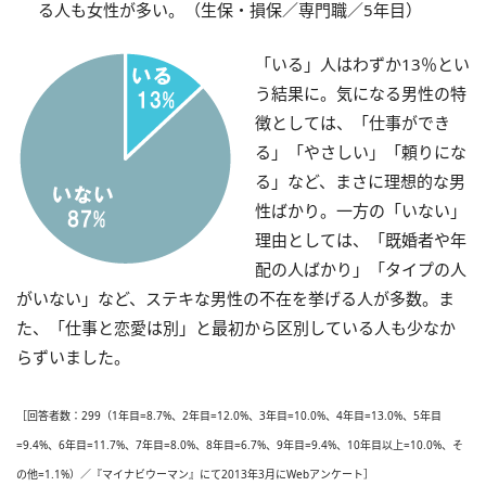
る人も女性が多い。（生保・損保／専門職／5年目）
「いる」人はわずか13％とい
う結果に。気になる男性の特
徴としては、「仕事ができ
る」「やさしい」「頼りにな
る」など、まさに理想的な男
性ばかり。一方の「いない」
理由としては、「既婚者や年
配の人ばかり」「タイプの人
がいない」など、ステキな男性の不在を挙げる人が多数。ま
た、「仕事と恋愛は別」と最初から区別している人も少なか
らずいました。
［回答者数：299（1年目=8.7%、2年目=12.0%、3年目=10.0%、4年目=13.0%、5年目
=9.4%、6年目=11.7%、7年目=8.0%、8年目=6.7%、9年目=9.4%、10年目以上=10.0%、そ
の他=1.1%）／『マイナビウーマン』にて2013年3月にWebアンケート］