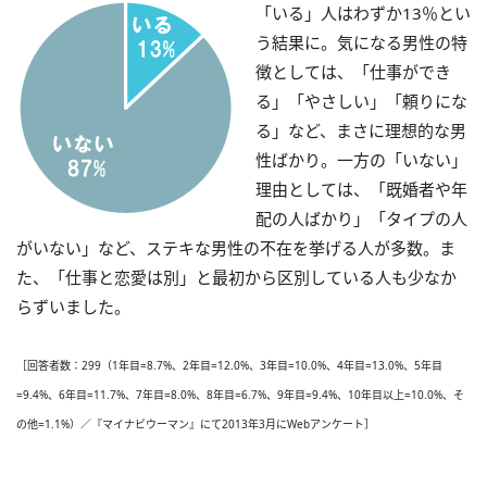
「いる」人はわずか13％とい
う結果に。気になる男性の特
徴としては、「仕事ができ
る」「やさしい」「頼りにな
る」など、まさに理想的な男
性ばかり。一方の「いない」
理由としては、「既婚者や年
配の人ばかり」「タイプの人
がいない」など、ステキな男性の不在を挙げる人が多数。ま
た、「仕事と恋愛は別」と最初から区別している人も少なか
らずいました。
［回答者数：299（1年目=8.7%、2年目=12.0%、3年目=10.0%、4年目=13.0%、5年目
=9.4%、6年目=11.7%、7年目=8.0%、8年目=6.7%、9年目=9.4%、10年目以上=10.0%、そ
の他=1.1%）／『マイナビウーマン』にて2013年3月にWebアンケート］