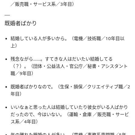
／販売職・サービス系／3年目）
既婚者ばかり
結婚している人が多いから。（電機／技術職／10年目以
上）
残念ながら……。すてきな人はだいたい結婚してる
（？）。（団体・公益法人・官公庁／秘書・アシスタント
職／9年目）
既婚者ばかりなので。（生保・損保／クリエイティブ職／2
年目）
いいなぁと思った人は結婚していたり彼女がいる人ばかり
だったので、今はいない。（運輸・倉庫 ／販売職・サービ
ス系／4年目）
年の離れた既婚の人が多い。（電機／事務系専門職／5年