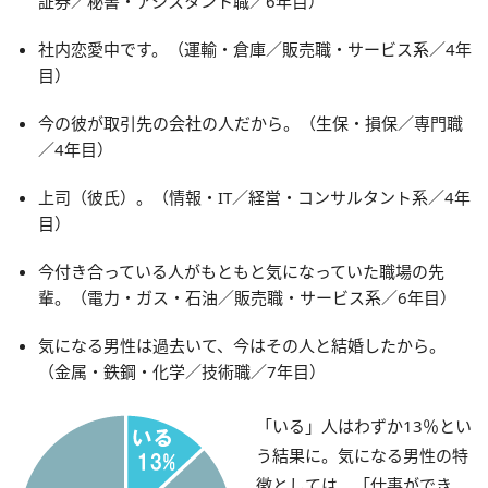
証券／秘書・アシスタント職／6年目）
社内恋愛中です。（運輸・倉庫／販売職・サービス系／4年
目）
今の彼が取引先の会社の人だから。（生保・損保／専門職
／4年目）
上司（彼氏）。（情報・IT／経営・コンサルタント系／4年
目）
今付き合っている人がもともと気になっていた職場の先
輩。（電力・ガス・石油／販売職・サービス系／6年目）
気になる男性は過去いて、今はその人と結婚したから。
（金属・鉄鋼・化学／技術職／7年目）
「いる」人はわずか13％とい
う結果に。気になる男性の特
徴としては、「仕事ができ