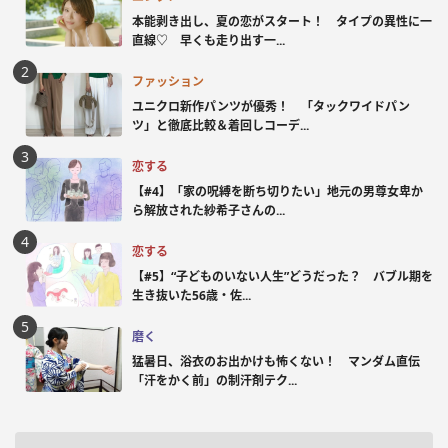
本能剥き出し、夏の恋がスタート！ タイプの異性に一
直線♡ 早くも走り出す一...
ファッション
ユニクロ新作パンツが優秀！ 「タックワイドパン
ツ」と徹底比較＆着回しコーデ...
恋する
【#4】「家の呪縛を断ち切りたい」地元の男尊女卑か
ら解放された紗希子さんの...
恋する
【#5】“子どものいない人生”どうだった？ バブル期を
生き抜いた56歳・佐...
磨く
猛暑日、浴衣のお出かけも怖くない！ マンダム直伝
「汗をかく前」の制汗剤テク...