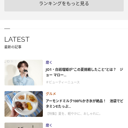
ランキングをもっと見る
LATEST
最新の記事
磨く
JO1・白岩瑠姫が“この夏挑戦したこと”とは？ ジ
ョー マロー...
＃ビューティーニュース
グルメ
アーモンドミルク100％かき氷が絶品！ 池袋でビ
タミンEたっぷ...
【特集】夏を、軽やかに、おしゃれに。
磨く