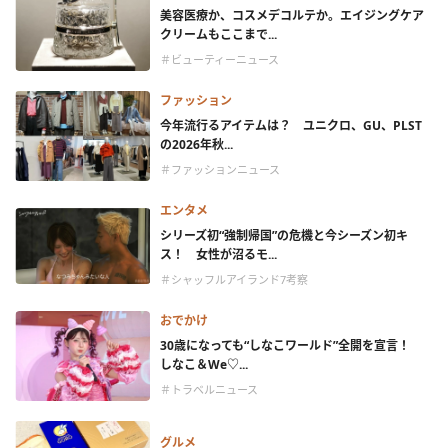
美容医療か、コスメデコルテか。エイジングケア
クリームもここまで...
＃ビューティーニュース
ファッション
今年流行るアイテムは？ ユニクロ、GU、PLST
の2026年秋...
＃ファッションニュース
エンタメ
シリーズ初“強制帰国”の危機と今シーズン初キ
ス！ 女性が沼るモ...
＃シャッフルアイランド7考察
おでかけ
30歳になっても“しなこワールド”全開を宣言！
しなこ＆We♡...
＃トラベルニュース
グルメ