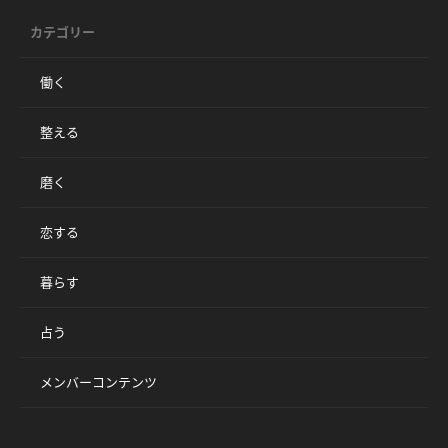
カテゴリー
働く
整える
磨く
恋する
暮らす
占う
メンバーコンテンツ