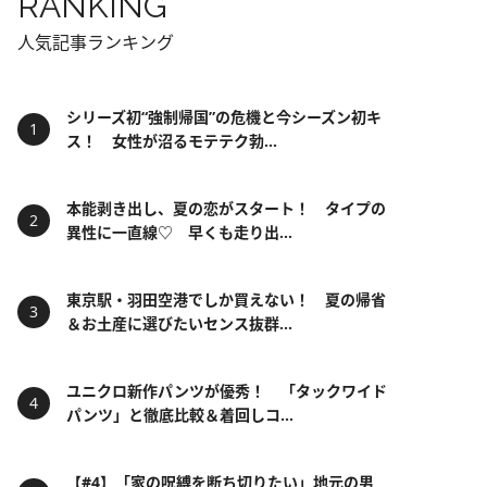
RANKING
人気記事ランキング
シリーズ初“強制帰国”の危機と今シーズン初キ
ス！ 女性が沼るモテテク勃...
本能剥き出し、夏の恋がスタート！ タイプの
異性に一直線♡ 早くも走り出...
東京駅・羽田空港でしか買えない！ 夏の帰省
＆お土産に選びたいセンス抜群...
ユニクロ新作パンツが優秀！ 「タックワイド
パンツ」と徹底比較＆着回しコ...
【#4】「家の呪縛を断ち切りたい」地元の男