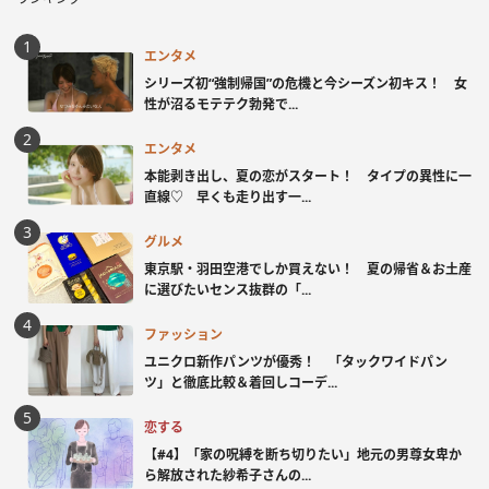
エンタメ
シリーズ初“強制帰国”の危機と今シーズン初キス！ 女
性が沼るモテテク勃発で...
エンタメ
本能剥き出し、夏の恋がスタート！ タイプの異性に一
直線♡ 早くも走り出す一...
グルメ
東京駅・羽田空港でしか買えない！ 夏の帰省＆お土産
に選びたいセンス抜群の「...
ファッション
ユニクロ新作パンツが優秀！ 「タックワイドパン
ツ」と徹底比較＆着回しコーデ...
恋する
【#4】「家の呪縛を断ち切りたい」地元の男尊女卑か
ら解放された紗希子さんの...