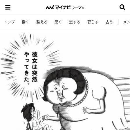
トップ
働く
整える
磨く
恋する
暮らす
占う
メ