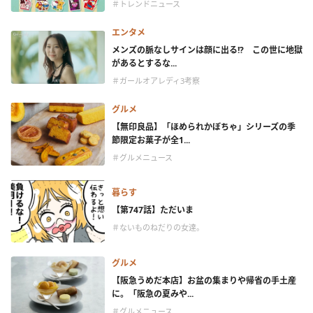
＃トレンドニュース
エンタメ
メンズの脈なしサインは顔に出る!? この世に地獄
があるとするな...
＃ガールオアレディ3考察
グルメ
【無印良品】「ほめられかぼちゃ」シリーズの季
節限定お菓子が全1...
＃グルメニュース
暮らす
【第747話】ただいま
＃ないものねだりの女達。
グルメ
【阪急うめだ本店】お盆の集まりや帰省の手土産
に。「阪急の夏みや...
＃グルメニュース