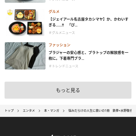
グルメ
【ジェイアール名古屋タカシマヤ】か、かわいす
ぎる……!! 「ぴ...
＃グルメニュース
ファッション
ブラジャーの安心感と、ブラトップの解放感を一
枚に。下着専門ブラ...
＃トレンドニュース
もっと見る
トップ
エンタメ
本・マンガ
悩みだらけの人生に救いの1冊 鉄拳×水野敬也氏