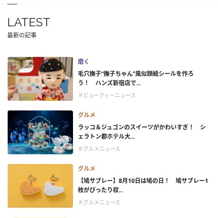
LATEST
最新の記事
磨く
毛穴撫子“撫子ちゃん”風似顔絵シールを作ろ
う！ ハンズ新宿店で...
＃ビューティーニュース
グルメ
ラッコ＆ジュゴンのスイーツがかわいすぎ！ シ
ェラトン都ホテル大...
＃グルメニュース
グルメ
【鳩サブレー】8月10日は鳩の日！ 鳩サブレー1
枚がぴったり収...
＃グルメニュース