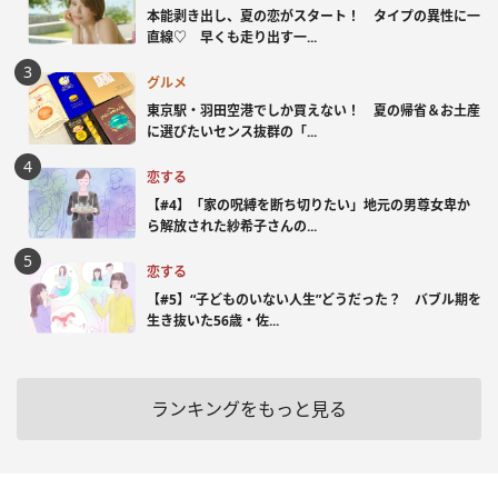
本能剥き出し、夏の恋がスタート！ タイプの異性に一
直線♡ 早くも走り出す一...
グルメ
東京駅・羽田空港でしか買えない！ 夏の帰省＆お土産
に選びたいセンス抜群の「...
恋する
【#4】「家の呪縛を断ち切りたい」地元の男尊女卑か
ら解放された紗希子さんの...
恋する
【#5】“子どものいない人生”どうだった？ バブル期を
生き抜いた56歳・佐...
ランキングをもっと見る