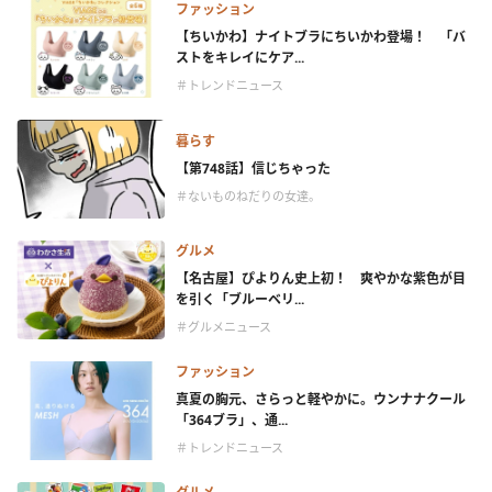
ファッション
【ちいかわ】ナイトブラにちいかわ登場！ 「バ
ストをキレイにケア...
＃トレンドニュース
暮らす
【第748話】信じちゃった
＃ないものねだりの女達。
グルメ
【名古屋】ぴよりん史上初！ 爽やかな紫色が目
を引く「ブルーベリ...
＃グルメニュース
ファッション
真夏の胸元、さらっと軽やかに。ウンナナクール
「364ブラ」、通...
＃トレンドニュース